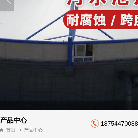
产品中心
18754470088
首页
产品中心