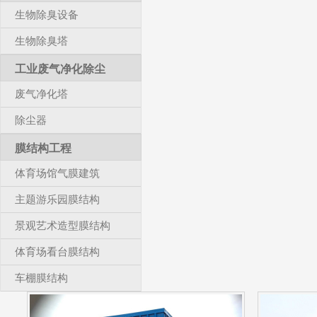
生物除臭设备
生物除臭塔
工业废气净化除尘
废气净化塔
除尘器
膜结构工程
体育场馆气膜建筑
主题游乐园膜结构
景观艺术造型膜结构
体育场看台膜结构
车棚膜结构