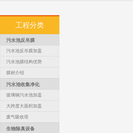
工程分类
污水池反吊膜
污水池反吊膜加盖
污水池膜结构优势
膜材介绍
污水池收集净化
玻璃钢污水池加盖
大跨度大面积加盖
废气吸收塔
生物除臭设备