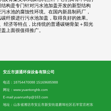
膜结构是专门针对污水池加盖开发的新型结构
应污水池的腐蚀性环境。在国内新昌制药厂，
氟碳纤膜进行污水池加盖，取得良好的效果。
、经济等特点，比传统的普通碳钢骨架＋阳光
覆盖上面很值得推广。
安丘市源通环保设备有限公司
电话：18754470088 15169685988
网址：www.yuantonghb.com
E-mail:yuanrunfrp@163.com
地址：山东省潍坊市安丘市新安街道磨埠社区石羊官庄村东