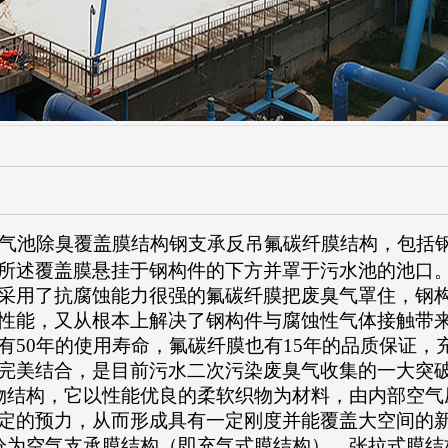
气池除臭覆盖膜结构钢支承反吊氟碳纤膜结构，包括
所述覆盖膜悬挂于钢构件的下方并罩于污水池的池口
采用了抗腐蚀能力很强的氟碳纤膜把废臭气罩住，钢
性能，又从根本上解决了钢构件与腐蚀性气体接触带
有50年的使用寿命，氟碳纤膜也有15年的品质保证
完美结合，是目前污水二次污染废臭气收集的一大突
结构，它以性能优良的柔软织物为材料，由内部空气
定的预力，从而形成具有一定刚度并能覆盖大空间的
为空气支承膜结构（即充气式膜结构）、张拉式膜结