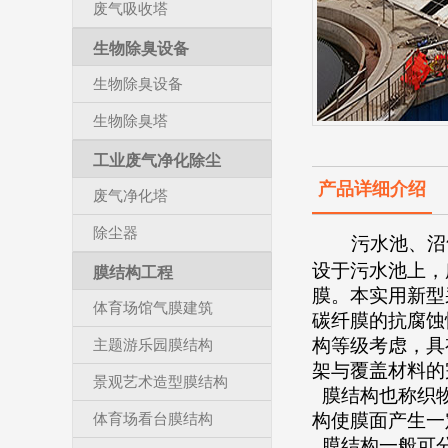
废气吸收塔
生物除臭设备
生物除臭设备
生物除臭塔
工业废气净化除尘
产品详细介绍
废气净化塔
除尘器
污水池、沼
设于污水池上，
膜结构工程
膜。本实用新型
体育场馆气膜建筑
碳纤膜的抗腐蚀
构等级考虑，具
主题游乐园膜结构
架与覆盖材料的
景观艺术造型膜结构
膜结构也称织物
体育场看台膜结构
构使膜面产生一
膜结构一般可分