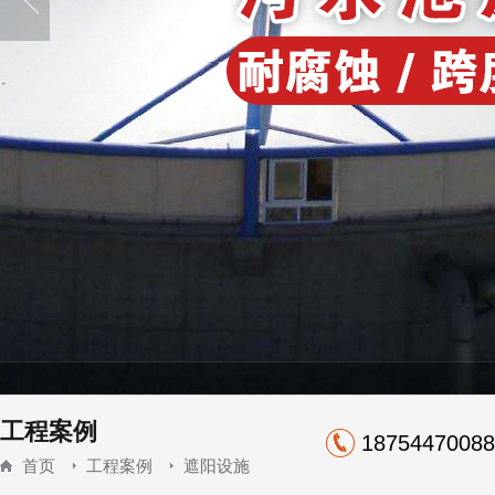
工程案例
18754470088
首页
工程案例
遮阳设施